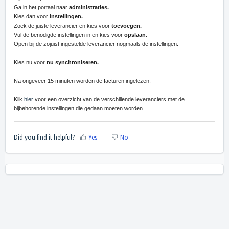
Ga in het portaal naar
administraties.
Kies dan voor
Instellingen.
Zoek de juiste leverancier en kies voor
toevoegen.
Vul de benodigde instellingen in en kies voor
opslaan.
Open bij de zojuist ingestelde leverancier nogmaals de instellingen.
Kies nu voor
nu synchroniseren.
Na ongeveer 15 minuten worden de facturen ingelezen.
Klik
hier
voor een overzicht van de verschillende leveranciers met de
bijbehorende instellingen die gedaan moeten worden.
Did you find it helpful?
Yes
No