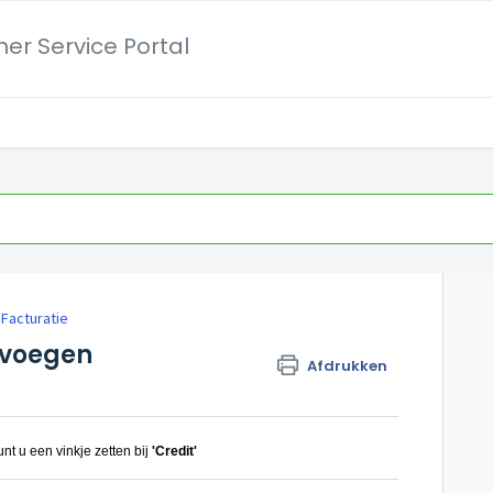
er Service Portal
Facturatie
oevoegen
Afdrukken
nt u een vinkje zetten bij
'Credit'