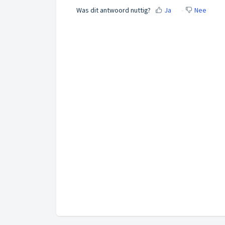
Was dit antwoord nuttig?
Ja
Nee