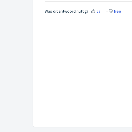
Was dit antwoord nuttig?
Ja
Nee