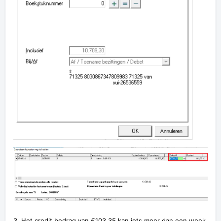
3. Het credit bedrag van €103,35 kan iets meer dan een week