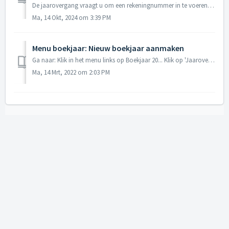
De jaarovergang vraagt u om een rekeningnummer in te voeren als tegenrekening voor de balans. Kies hier een rekeningnummer met als omschrijving Eigen vermog...
Ma, 14 Okt, 2024 om 3:39 PM
Menu boekjaar: Nieuw boekjaar aanmaken
Ga naar: Klik in het menu links op Boekjaar 20... Klik op 'Jaarovergang' Volg de wizard en het nieuwe boekjaar is aangemaakt
Ma, 14 Mrt, 2022 om 2:03 PM