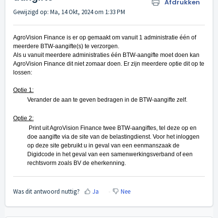
Afdrukken
Gewijzigd op: Ma, 14 Okt, 2024 om 1:33 PM
AgroVision Finance is er op gemaakt om vanuit 1 administratie één of
meerdere BTW-aangifte(s) te verzorgen.
Als u vanuit meerdere administraties één BTW-aangifte moet doen kan
AgroVision Finance dit niet zomaar doen. Er zijn meerdere optie dit op te
lossen:
Optie 1:
Verander de aan te geven bedragen in de BTW-aangifte zelf.
Optie 2:
Print uit AgroVision Finance twee BTW-aangiftes, tel deze op en
doe aangifte via de site van de belastingdienst. Voor het inloggen
op deze site gebruikt u in geval van een eenmanszaak de
Digidcode in het geval van een samenwerkingsverband of een
rechtsvorm zoals BV de eherkenning.
Was dit antwoord nuttig?
Ja
Nee