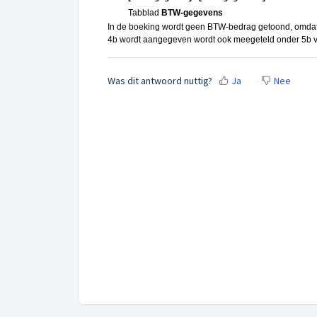
Tabblad
BTW-gegevens
In de boeking wordt geen BTW-bedrag getoond, omdat
4b wordt aangegeven wordt ook meegeteld onder 5b v
Was dit antwoord nuttig?
Ja
Nee