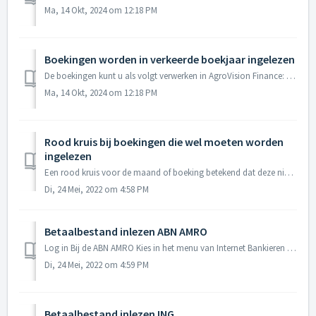
Ma, 14 Okt, 2024 om 12:18 PM
Boekingen worden in verkeerde boekjaar ingelezen
De boekingen kunt u als volgt verwerken in AgroVision Finance: Verwijder de boekingen in het oude boekjaar. Dit kan eventueel al voor het doorverwerken. G...
Ma, 14 Okt, 2024 om 12:18 PM
Rood kruis bij boekingen die wel moeten worden
ingelezen
Een rood kruis voor de maand of boeking betekend dat deze niet (geheel) zal worden ingelezen. De reden hiervoor kan zijn dat de boeking wordt herkend als ee...
Di, 24 Mei, 2022 om 4:58 PM
Betaalbestand inlezen ABN AMRO
Log in Bij de ABN AMRO Kies in het menu van Internet Bankieren voor zelf regelen Kies onder direct regelen voor SEPA batchbetalingen regelen Kies voor...
Di, 24 Mei, 2022 om 4:59 PM
Betaalbestand inlezen ING