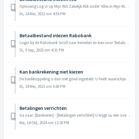
Oplossing Log in op Mijn ING Zakelijk Klik onder ‘Alles in Mijn ING Zakelijk’ op Verzamelbetaling importeren Klik op Bladeren en selecteer het XML bes...
Di, 24 Mei, 2022 om 4:59 PM
Betaalbestand inlezen Rabobank
Login bij de Rabobank Scroll naar beneden en kies voor 'Betalen en ontvangen' Klik op 'Opdrachtbestanden' om deze uit te klappen en ve...
Di, 9 Sep, 2025 om 4:31 PM
Kan bankrekening niet kiezen
De bankkoppeling is dan niet goed ingesteld. U heeft waarschijnlijk de naam rekeninghouder niet ingevuld. Ga naar: [Basisgegevens] - [Stamgegevens] Tabbl...
Di, 24 Mei, 2022 om 5:00 PM
Betalingen verrichten
Ga naar: [Bankieren] - [Betalingen verrichten] U krijgt nu een overzicht van de betalingen die nog geëxporteerd moeten worden naar uw telebankierprogramm...
Ma, 14 Okt, 2024 om 12:20 PM